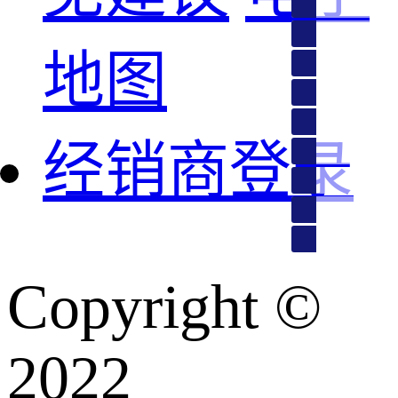
内蒙古、上海、
黑龙江、吉林、
地图
湖南、浙江
山东、江苏、安
电商
四川、湖北、广
经销商登录
海南
北京、天津、云
贵州、重庆
河南、河北
对外贸易
投诉 建议
不良事件反馈电
Copyright ©️
客服热线：400-64
1788
2022