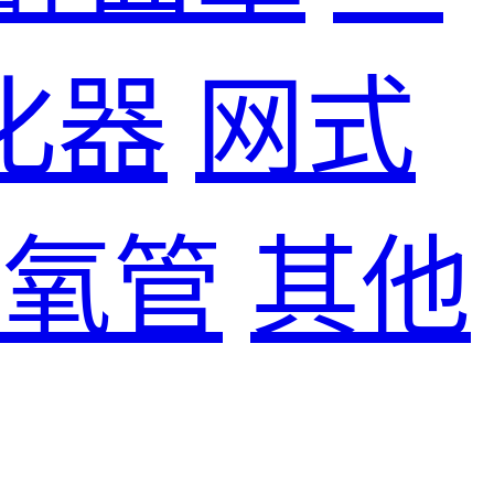
化器
网式
鼻氧管
其他