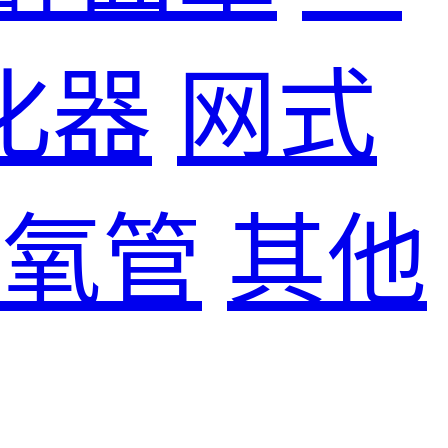
化器
网式
鼻氧管
其他