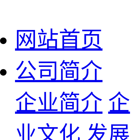
网站首页
公司简介
企业简介
企
业文化
发展