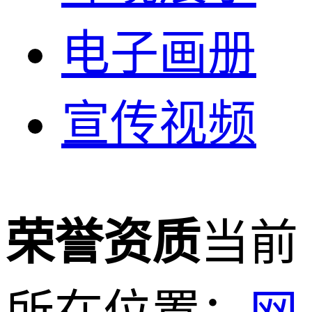
电子画册
宣传视频
荣誉资质
当前