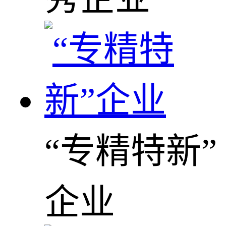
“专精特新”
企业