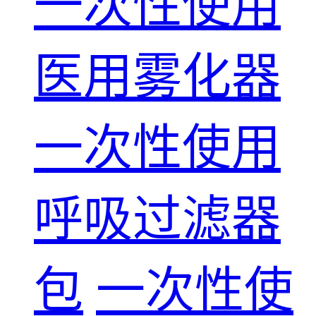
一次性使用
医用雾化器
一次性使用
呼吸过滤器
包
一次性使