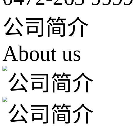
公司简介
About us